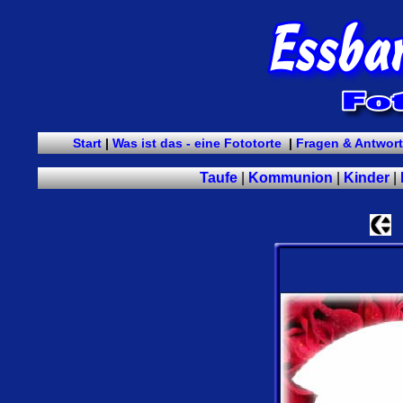
Start
|
Was ist das - eine Fototorte
|
Fragen & Antwor
Taufe
|
Kommunion
|
Kinder
|