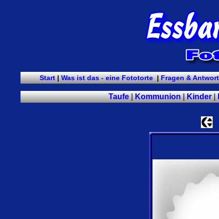
Start
|
Was ist das - eine Fototorte
|
Fragen & Antwor
Taufe
|
Kommunion
|
Kinder
|