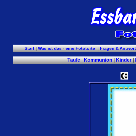
Start
|
Was ist das - eine Fototorte
|
Fragen & Antwor
Taufe
|
Kommunion
|
Kinder
|