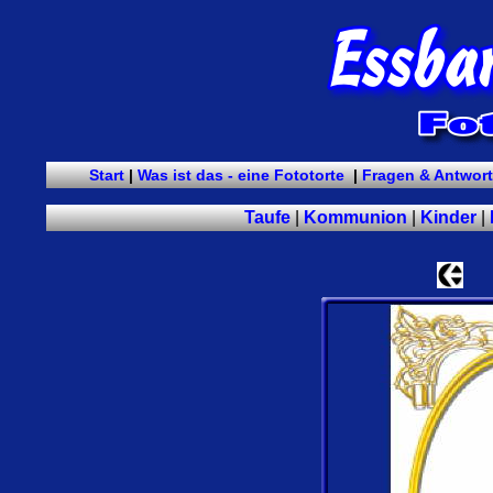
Start
|
Was ist das - eine Fototorte
|
Fragen & Antwor
Taufe
|
Kommunion
|
Kinder
|