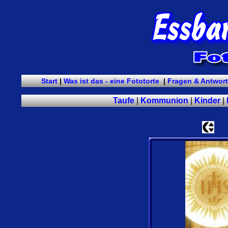
Start
|
Was ist das - eine Fototorte
|
Fragen & Antwor
Taufe
|
Kommunion
|
Kinder
|