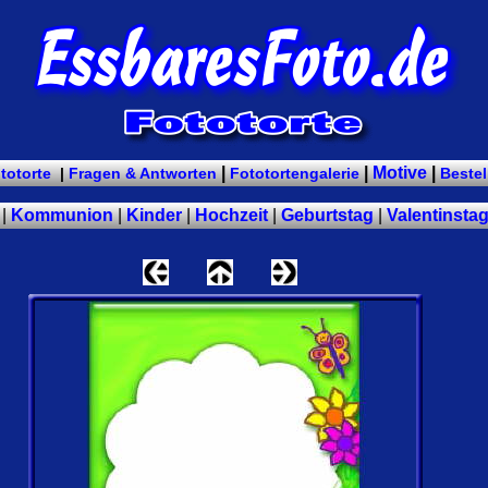
|
|
Motive
|
ototorte
|
Fragen & Antworten
Fototortengalerie
Bestel
|
Kommunion
|
Kinder
|
Hochzeit
|
Geburtstag
|
Valentinsta