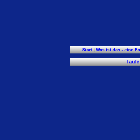
Start
|
Was ist das - eine F
Taufe