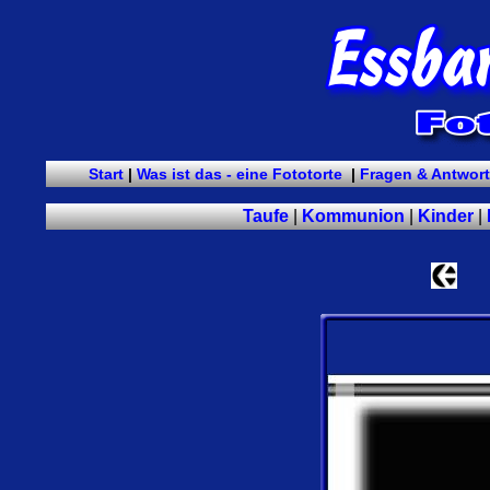
Start
|
Was ist das - eine Fototorte
|
Fragen & Antwor
Taufe
|
Kommunion
|
Kinder
|