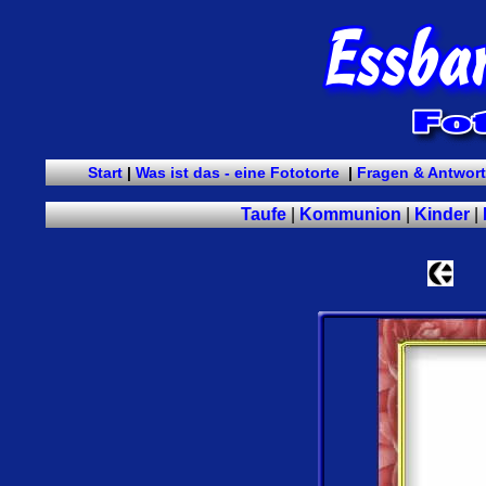
Start
|
Was ist das - eine Fototorte
|
Fragen & Antwor
Taufe
|
Kommunion
|
Kinder
|