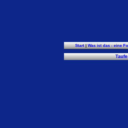
Start
|
Was ist das - eine F
Taufe